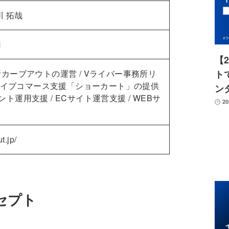
川 拓哉
日
【
ト
カーブアウトの運営 / Vライバー事務所リ
 ライブコマース支援「ショーカート」の提供
ン
カウント運用支援 / ECサイト運営支援 / WEBサ
2
t.jp/
セプト