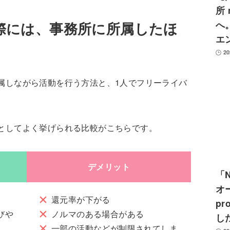
所 
へ
際には、事務所に所属したほ
エ
2
属しながら活動を行う方法と、1人でフリーライバ
。
としてよく挙げられる比較がこちらです。
デメリット
「
オ
還元率が下がる
p
びや
ノルマのある場合がある
し
一部の活動などが制限されてしま