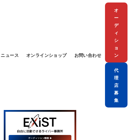
オ
ー
デ
ィ
シ
ョ
ニュース
オンラインショップ
お問い合わせ
ン
代
理
店
募
集