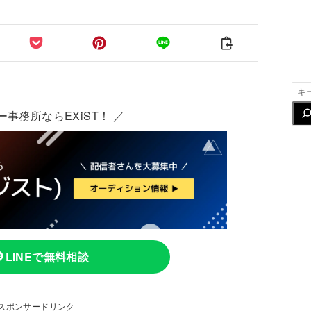
検
索
ー事務所ならEXiST！ ／
LINEで無料相談
スポンサードリンク